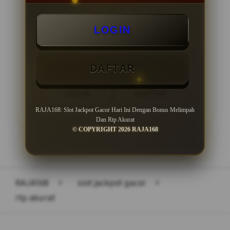
Minimal Deposit Rp. 10.000
LOGIN
Minimal Withdraw Rp 50.000
DAFTAR
LOGIN
DAFTAR
RAJA168: Slot Jackpot Gacor Hari Ini Dengan Bonus Melimpah
Dan Rtp Akurat
© COPYRIGHT 2026 RAJA168
Layer Popup Close
RAJA168
>
slot jackpot gacor
>
rtp akurat