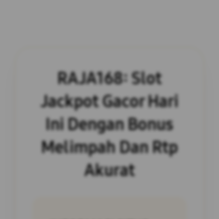
RAJA168: Slot
Jackpot Gacor Hari
Ini Dengan Bonus
Melimpah Dan Rtp
Akurat